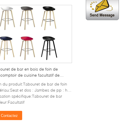
ouret de bar en bois de foin de
 comptoir de cuisine facultatif de
urs moucharde la taille de 75cm
 du produit:Tabouret de bar de foin
riau:Seat et dos : Jambes de pp : hêtre en bois
lisation spécifique:Tabouret de bar
eur:Facultatif
Contactez