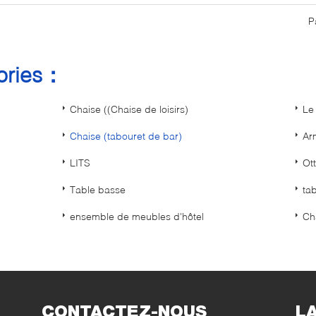
P
gories：
Chaise ((Chaise de loisirs)
Le 
Chaise (tabouret de bar)
Ar
LITS
Ot
Table basse
ta
ensemble de meubles d'hôtel
Ch
CONTACTEZ-NOUS
L