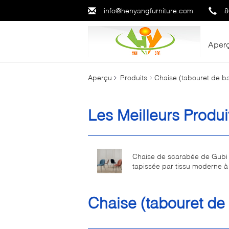
info@henyangfurniture.com
8
Aper
Aperçu
Produits
Chaise (tabouret de ba
Les Meilleurs Produi
Chaise de scarabée de Gubi
tapissée par tissu moderne 
métallique pour l'usage de loi
Chaise (tabouret de 