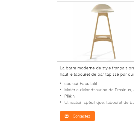
La barre moderne de style français pr
haut le tabouret de bar tapissé par cui
bois de jambes
couleur:Facultatif
Matériau:Mandshurica de Fraxinus, cuir d'unité centrale, qui respecte l'envi
Plié:N
Utilisation spécifique:Tabouret de b
Contactez