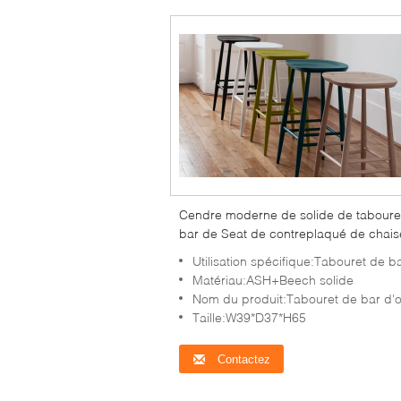
Cendre moderne de solide de taboure
bar de Seat de contreplaqué de chais
de barre de meubles commerciaux
Utilisation spécifique:Tabouret de b
Matériau:ASH+Beech solide
Nom du produit:Tabouret de bar d'origi
Taille:W39*D37*H65
Contactez