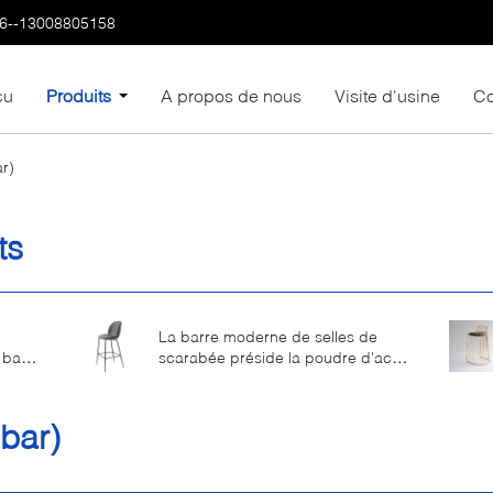
6--13008805158
çu
Produits
A propos de nous
Visite d'usine
Co
r)
ts
La barre moderne de selles de
à base
scarabée préside la poudre d'acier
sirs
inoxydable enduite des jambes
coniques
bar)