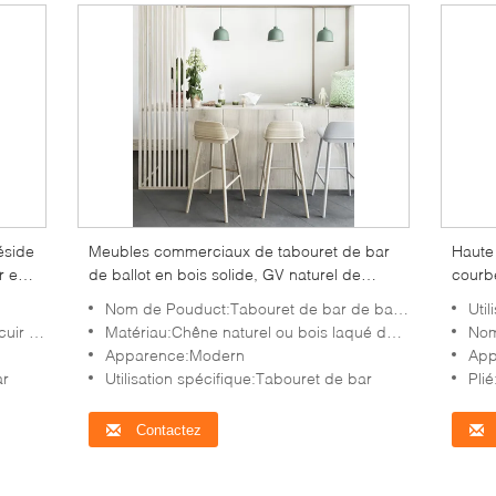
éside
Meubles commerciaux de tabouret de bar
Haute 
r en
de ballot en bois solide, GV naturel de
courb
selles de compteur de ballot de chêne
petite
Nom de Pouduct:Tabouret de bar de ballot
Uti
ronnement
Matériau:Chêne naturel ou bois laqué de cendre
Nom
Apparence:Modern
App
ar
Utilisation spécifique:Tabouret de bar
Plié
Contactez