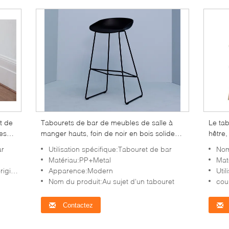
t de
Tabourets de bar de meubles de salle à
Le tab
es
manger hauts, foin de noir en bois solide
hêtre,
au sujet d'un tabouret
coule
ar
Utilisation spécifique:Tabouret de bar
Nom
Matériau:PP+Metal
Maté
naux
Apparence:Modern
Uti
Nom du produit:Au sujet d'un tabouret
coul
Contactez