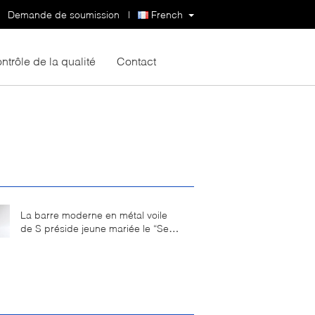
Demande de soumission
|
French
ntrôle de la qualité
Contact
La barre moderne en métal voile
de S préside jeune mariée le “Seat
tapissé par tabouret de bar avec la
taille facultative