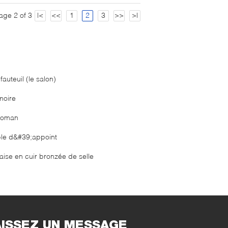
age 2 of 3
|<
<<
1
2
3
>>
>|
fauteuil (le salon)
moire
toman
ble d&#39;appoint
aise en cuir bronzée de selle
AISSEZ UN MESSAGE