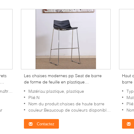
rets
Les chaises modernes pp Seat de barre
Haut 
de forme de feuille en plastique
barre 
imperméabilisent avec la jambe passée au
bois s
îtres
Matériau:plastique, plastique
Typ
bichromate de potasse
Plié:N
Matériau
Nom du produit:chaises de haute barre
Plié
ar
couleur:Beaucoup de couleurs disponibles
Nom
Contactez