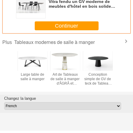
Vitra fendu un GV moderne de
meubles d'hôtel en bois solide
de Tableaux de salle à manger
Continuer
Tableaux modernes de salle à manger
Plus
eaux
Large table de
Art de Tableaux
Conception
Grands T
nes de
salle à manger
de salle à manger
simple de GV de
modernes
manger de
d'ÂGRÂ et
teck de Tableau
de salle à
avec le
affichage
de meubles ronds
d'Oto pour 
e marbre
modernes de
en bois
adapté
unique
marbre
supérieurs de
besoins du
Changez la langue
posé
d'élégance
marbre de pièce
par déco
60 kilogrammes