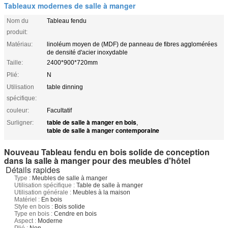
Tableaux modernes de salle à manger
Nom du
Tableau fendu
produit:
Matériau:
linoléum moyen de (MDF) de panneau de fibres agglomérées
de densité d'acier inoxydable
Taille:
2400*900*720mm
Plié:
N
Utilisation
table dinning
spécifique:
couleur:
Facultatif
table de salle à manger en bois
Surligner:
,
table de salle à manger contemporaine
Nouveau Tableau fendu en bois solide de conception
dans la salle à manger pour des meubles d'hôtel
Détails rapides
Type :
Meubles de salle à manger
Utilisation spécifique :
Table de salle à manger
Utilisation générale :
Meubles à la maison
Matériel :
En bois
Style en bois :
Bois solide
Type en bois :
Cendre en bois
Aspect :
Moderne
Plié :
Non