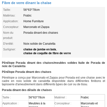
Fibre de verre dinant la chaise
Taille:
56*63*78cm
Matériau:
Frabic
Application:
Home Furniture
Concepteur:
Marconato et Zappa
Nom du
Porada dinant des chaises
produit:
D'entité:
Noix solide de Canaletta
chaise de jambe en bois
Surligner:
,
chaise de coquille de fibre de verre
Pénélope Porada dinant des chaises/meubles solides Italie de Porada de
noix de Canaletta
Pénélope Porada dinant des chaises
Pénélope a conçu par Marconato et Zappa pour Porada est une chaise avec le
cadre en noix solide de canaletta disponible dans différentes finitions et
tapisserie d'ameublement dans différents types de cuir ou de tissu.
Porada dinant des détails de chaises
Taille :
56*63*78cm
Matériel :
Frabic
Application :
Meubles à la
Concepteur :
Marconato et