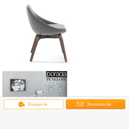
Envoyer le
Demande de
message
soumission