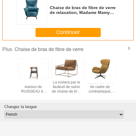
Chaise de bras de fibre de verre
de relaxation, Madame Mamy
Blue Armchair de Poltrona
Continuer
Chaise de bras de fibre de verre
Plus
ance à
Chaise à la
La Riviera par le
Fauteuil de Reno
Fauteuil d
on douce
maison de
fauteuil de salon
de cadre de
Molten
e de la
RUISSEAU de
de chaise de bras
contreplaqué,
Mandra
RM58 de
meubles,
de fibre de verre
suspension
fauteuil 
fibre de
résistance à
de Frag avec
élastique de
Molteni C
 version
l'usure de fauteuil
laqué
sangle de chaise
Changez la langue
de salon
en cuir de loisirs