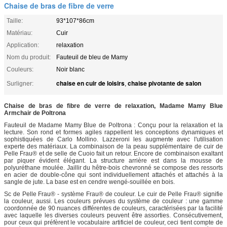
Chaise de bras de fibre de verre
Taille:
93*107*86cm
Matériau:
Cuir
Application:
relaxation
Nom du produit:
Fauteuil de bleu de Mamy
Couleurs:
Noir blanc
chaise en cuir de loisirs
chaise pivotante de salon
Surligner:
,
Chaise de bras de fibre de verre de relaxation, Madame Mamy Blue
Armchair de Poltrona
Fauteuil de Madame Mamy Blue de Poltrona : Conçu pour la relaxation et la
lecture. Son rond et formes agiles rappellent les conceptions dynamiques et
sophistiquées de Carlo Mollino. Lazzeroni les augmente avec l'utilisation
experte des matériaux. La combinaison de la peau supplémentaire de cuir de
Pelle Frau® et de selle de Cuoio fait un retour. Encore de combinaison exaltant
par piquer évident élégant. La structure arrière est dans la mousse de
polyuréthane moulée. Jaillir du hêtre-bois chevronné se compose des ressorts
en acier de double-cône qui sont individuellement attachés et attachés à la
sangle de jute. La base est en cendre wengé-souillée en bois.
Sc de Pelle Frau® - système Frau® de couleur. Le cuir de Pelle Frau® signifie
la couleur, aussi. Les couleurs prévues du système de couleur : une gamme
coordonnée de 90 nuances différentes de couleurs, caractérisées par la facilité
avec laquelle les diverses couleurs peuvent être assorties. Consécutivement,
pour ceux qui préfèrent le vocabulaire artificiel de couleur, ceci tient compte de