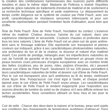
la création des combinaisons harmonieuses des nuances parmi différents
meubles et dans le même objet. Madame de Poltrona a réalisé l'équilibre
parfait de grâce naturelle de traitements d'enduit de matériel et de scellement à
sa recherche technique spécifique et vaste expérience. Le dépassement du
temps confer élégance sur le système de couleur par Pelle Frau®, avec son
profil, caractéristiques de résistance sensoriels intéressants et pour son
excellente représentation pendant l'entretien facile d'utilisation, aussi bien que
d'offre.
Âme de Pelle Frau®. Âme de Pelle Frau®, l'excitation du contact. L'essence
même du matériel. Chaleur, douceur, l'arome du cuir naturel, dans une
expérience intemporelle et sensorielle. Couleurs chaudes et profondes dans
tous les tons naturels. L'âme de Pelle Frau® est un plein cuir de grain aniline-
teint sans le finissage extérieur. Elle représente son transparent et pleines
couleurs qui indiquent, grâce à ses caractéristiques photosensibles naturelles,
une profondeur du ton et de la chaleur, la douceur et naturel d'un matériel
vivant. Ces points de prestige, mélangés avec les imperfections naturelles du
cuir, de l'unicité de garantie et de la qualité. Seulement un groupe choisi de
peaux bovines crues précieuses d'origine européenne avec un nombre limité
des failles (cicatrices, peu de pores, rides, piqûres d'insectes, etc.) peuvent
devenir cuir d'âme de Pelle Frau®. Seulement 10 sur 100 peaux permettent à
leurs caractéristiques naturelles de briller et devenir cuir d'âme de Pelle Frau®.
Plus le cuir est transparent, plus qu'il améliorera au fil du temps, vieillissant
d'une façon finie. Puisqu'aucun cuir n'est égal à l'autre, et chaque produit
tapissé avec le cuir d'âme de Pelle Frau® soyez unique. Les caractéristiques
de cuir d'âme de Pelle Frau® le rendent inapproprié pour l'exposition aux
sources directes de lumière du soleil ou de chaleur, et il sera difficile enlever les
taches accidentelles. Nous conseillons utilisant un tissu mou et sec pour le
nettoyage.
Cuir de selle : Chacun des deux dans la maison et le bureau, peau sont sujets
aux conditions des changements de température quotidiens d'utiliser-et. Dans