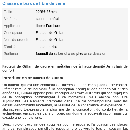
Chaise de bras de fibre de verre
Taille:
90*86*85mm
Matériau:
cadre en métal
Application:
Home Furniture
Concepteur:
Fauteuil de Gilliam
Nom du produit:
Fauteuil de Gilliam
D'entité:
haute densité
fauteuil de salon
chaise pivotante de salon
Surligner:
,
Fauteuil de Gilliam de cadre en métal/prince à haute densité Armchair de
confort
Introduction
de
de fauteuil
Gilliam
Un fauteuil qui est une combinaison intéressante de conception et de confort.
Prêtant l'oreille de nouveau à la conception nordique des années 50 et des
années 60, Gilliam apporte pour s'occuper des traits distinctifs qui sont typiques
de la conception commençant à ce moment-là, mais encore populaire
aujourd'hui. Les éléments interprétés dans une clé contemporaine, avec les
détails dénommants modernes, le résultat de la conscience et expérience du
stigmatisent. L'expression la plus fine de la conception, du confort et de la
technologie, encapsulés dans un objet qui donne la sous-estimation mais qui
exsude une identité forte.
Deux froid-ont écumé des coquilles pour le repos et l'allocation des places
arrières, remplissage ramollit le repos arrière et vers le bas un coussin fait