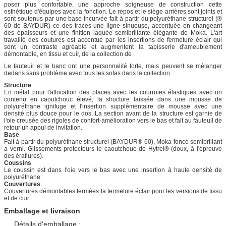
poser plus confortable, une approche soigneuse de construction cette
esthétique d'équipes avec la fonction. Le repos et le siège arrières sont joints et
sont soutenus par une base incurvée fait à partir du polyuréthane structurel (®
60 de BAYDUR) ce des traces une ligne sinueuse, accentuée en changeant
des épaisseurs et une finition laquée semibrillante élégante de Moka. L'art
travaillé des coutures est accentué par les insertions de fermeture éclair qui
sont un contraste agréable et augmentent la tapisserie d'ameublement
démontable, en tissu et cuir, de la collection de .
Le fauteuil et le banc ont une personnalité forte, mais peuvent se mélanger
dedans sans problème avec tous les sofas dans la collection.
Structure
En métal pour l'allocation des places avec les courroies élastiques avec un
contenu en caoutchouc élevé, la structure laissée dans une mousse de
polyuréthane ignifuge et l'insertion supplémentaire de mousse avec une
densité plus douce pour le dos. La section avant de la structure est garnie de
l'oie creusée des rigoles de confort-amélioration vers le bas et fait au fauteuil de
retour un appui de invitation.
Base
Fait à partir du polyuréthane structurel (BAYDUR® 60), Moka foncé semibrillant
a verni. Glissements protecteurs le caoutchouc de Hytrel® (doux, à l'épreuve
des éraflures).
Coussins
Le coussin est dans l'oie vers le bas avec une insertion à haute densité de
polyuréthane.
Couvertures
Couvertures démontables fermées la fermeture éclair pour les versions de tissu
et de cuir.
Emballage et livraison
Détails d'emballage :