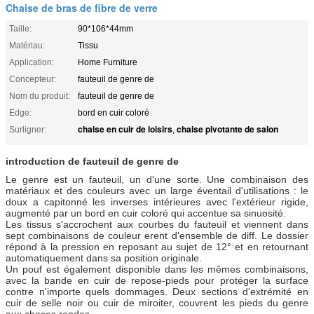
Chaise de bras de fibre de verre
Taille:
90*106*44mm
Matériau:
Tissu
Application:
Home Furniture
Concepteur:
fauteuil de genre de
Nom du produit:
fauteuil de genre de
Edge:
bord en cuir coloré
chaise en cuir de loisirs
chaise pivotante de salon
Surligner:
,
introduction de fauteuil de genre de
Le genre est un fauteuil, un d'une sorte. Une combinaison des
matériaux et des couleurs avec un large éventail d'utilisations : le
doux a capitonné les inverses intérieures avec l'extérieur rigide,
augmenté par un bord en cuir coloré qui accentue sa sinuosité.
Les tissus s'accrochent aux courbes du fauteuil et viennent dans
sept combinaisons de couleur erent d'ensemble de diff. Le dossier
répond à la pression en reposant au sujet de 12° et en retournant
automatiquement dans sa position originale.
Un pouf est également disponible dans les mêmes combinaisons,
avec la bande en cuir de repose-pieds pour protéger la surface
contre n'importe quels dommages. Deux sections d'extrémité en
cuir de selle noir ou cuir de miroiter, couvrent les pieds du genre
aux choses rondes.