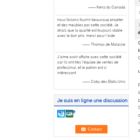
—— Kenz du Canada
nous faisons fournir beaucoup projeter
et des meubles par cette société. Je
dirais que la qualité est toujours stable
é
avec le bon prix. merci pour l'aide
—— Thomas de Malaisie
J'aime avoir affaire avec cette société
car ils ont très l'équipe de ventes de
professinal, et le patron est si
intéressant
—— Coby des Etats-Unis
Je suis en ligne une discussion
en ligne