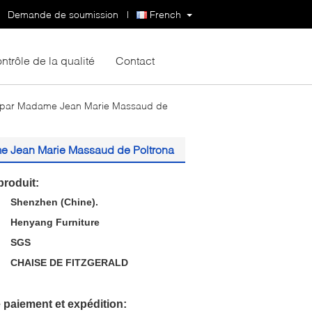
Demande de soumission
|
French
ntrôle de la qualité
Contact
d par Madame Jean Marie Massaud de
e Jean Marie Massaud de Poltrona
produit:
Shenzhen (Chine).
:
Henyang Furniture
SGS
CHAISE DE FITZGERALD
 paiement et expédition: