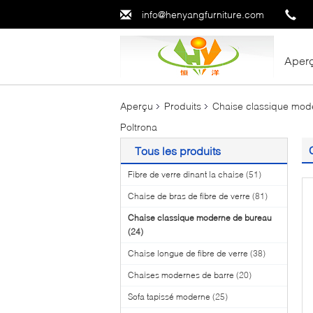
info@henyangfurniture.com
Aper
Aperçu
Produits
Chaise classique mod
Poltrona
Tous les produits
Fibre de verre dinant la chaise
(51)
Chaise de bras de fibre de verre
(81)
Chaise classique moderne de bureau
(24)
Chaise longue de fibre de verre
(38)
Chaises modernes de barre
(20)
Sofa tapissé moderne
(25)