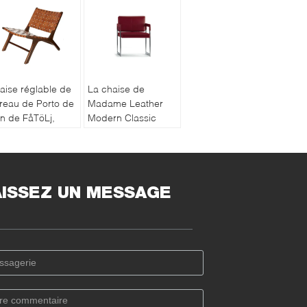
aise réglable de
La chaise de
reau de Porto de
Madame Leather
tin de FåTöLj,
Modern Classic
aises à la maison
Office de Pelle avec
 pièce de bureau
croisent plus de la
 meubles
structure en X
AISSEZ UN MESSAGE