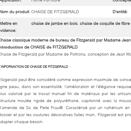
Nom du produit:
CHAISE DE FITZGERALD
D'entité:
Mettre en
chaise de jambe en bois
,
chaise de coquille de fibre
vidence:
Chaise classique moderne de bureau de Fitzgerald par Madame Jean
de CHAISE
FITZGERALD
Introduction
de
Chaise de Fitzgerald par Madame de Poltrona, conception de Jean M
L'INFORMATION DE CHAISE DE FITZGERALD
Fitzgerald peut être considéré comme expression maximale de conc
ligne peau, dans son essentialité, l'amélioration et l'élégance requise
plus valorisé par le travail manuel fin de matériaux par les arti
Structure moulée rigide de polyuréthane, capitonné avec la mous
d'amende de Sc de Pelle Frau®. Caractérisé par un ruthénium en al
dossier et par les coutures décoratives faites main, Fitzgerald est pr
adapter chaque besoin.