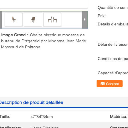
Quantité de co
Prix:
Détails d'emball
Image Grand :
Chaise classique moderne de
bureau de Fitzgerald par Madame Jean Marie
Délai de livraiso
Massaud de Poltrona
Conditions de p
Capacité d'appr
Contact
Description de produit détaillée
Taille:
47*54*84cm
Matériau:
Application:
Home Furniture
Concepte