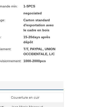
mmande min:
1-5PCS
negociated
age:
Carton standard
d'exportation avec
le cadre en bois
n:
15-20days après
dépôt
aiement:
T/T, PAYPAL, UNION
OCCIDENTALE, L/C
ovisionnement:
1000-2000pcs
Couverture en cuir
ur:
Jean Marie Massaud