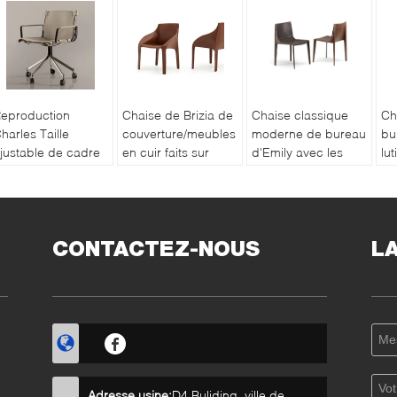
eproduction
Chaise de Brizia de
Chaise classique
Ch
harles Taille
couverture/meubles
moderne de bureau
bu
justable de cadre
en cuir faits sur
d'Emily avec les
lu
n aluminium de
commande de
lignes rigoureuses
ch
haise de bureau
chambre à coucher
et géométriques
de
e pivot de style
maison de
de
Trussardi
CONTACTEZ-NOUS
L
Adresse usine:
D4 Buliding, ville de