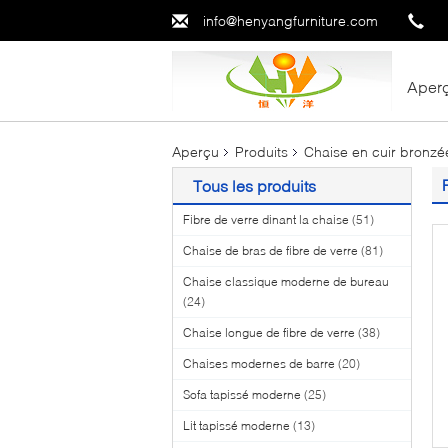
info@henyangfurniture.com
Aper
Aperçu
Produits
Chaise en cuir bronzé
Tous les produits
Fibre de verre dinant la chaise
(51)
Chaise de bras de fibre de verre
(81)
Chaise classique moderne de bureau
(24)
Chaise longue de fibre de verre
(38)
Chaises modernes de barre
(20)
Sofa tapissé moderne
(25)
Lit tapissé moderne
(13)