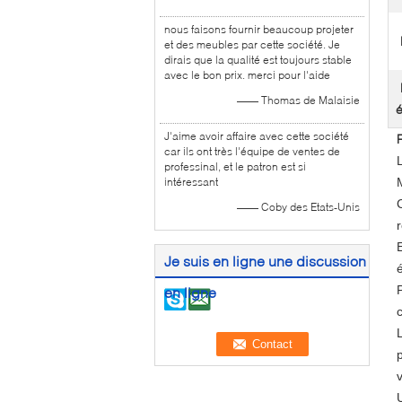
nous faisons fournir beaucoup projeter
et des meubles par cette société. Je
dirais que la qualité est toujours stable
avec le bon prix. merci pour l'aide
—— Thomas de Malaisie
é
J'aime avoir affaire avec cette société
car ils ont très l'équipe de ventes de
professinal, et le patron est si
intéressant
—— Coby des Etats-Unis
Je suis en ligne une discussion
en ligne