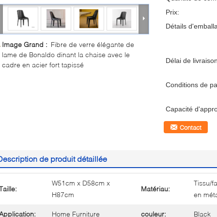
Prix:
Détails d'emball
Image Grand :
Fibre de verre élégante de
lame de Bonaldo dinant la chaise avec le
Délai de livraiso
cadre en acier fort tapissé
Conditions de p
Capacité d'appr
Contact
Description de produit détaillée
W51cm x D58cm x
Tissu/f
Taille:
Matériau:
H87cm
en mét
Application:
Home Furniture
couleur:
Black