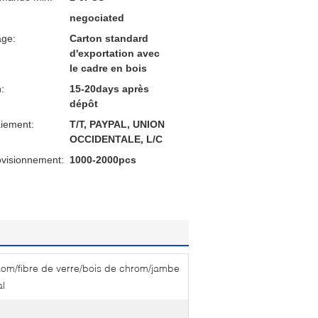
negociated
age:
Carton standard
d'exportation avec
le cadre en bois
n:
15-20days après
dépôt
aiement:
T/T, PAYPAL, UNION
OCCIDENTALE, L/C
ovisionnement:
1000-2000pcs
aom/fibre de verre/bois de chrom/jambe
al