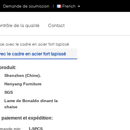
Demande de soumission
|
French
ntrôle de la qualité
Contact
e avec le cadre en acier fort tapissé
c le cadre en acier fort tapissé
produit:
Shenzhen (Chine).
:
Henyang Furniture
SGS
Lame de Bonaldo dinant la
chaise
 paiement et expédition:
mmande min:
1-5PCS