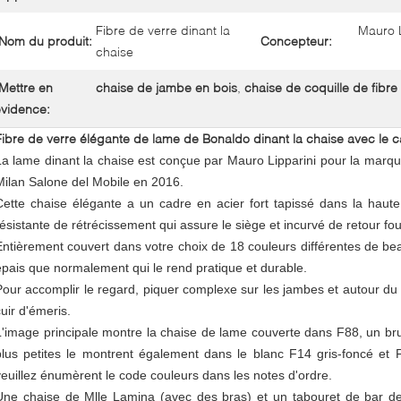
Fibre de verre dinant la
Mauro L
Nom du produit:
Concepteur:
chaise
Mettre en
chaise de jambe en bois
,
chaise de coquille de fibre
vidence:
Fibre de verre élégante de lame de Bonaldo dinant la chaise avec le ca
La lame dinant la chaise est conçue par Mauro Lipparini pour la marqu
Milan Salone del Mobile en 2016.
Cette chaise élégante a un cadre en acier fort tapissé dans la haut
résistante de rétrécissement qui assure le siège et incurvé de retour four
Entièrement couvert dans votre choix de 18 couleurs différentes de bea
épais que normalement qui le rend pratique et durable.
Pour accomplir le regard, piquer complexe sur les jambes et autour du
cuir d'émeris.
L'image principale montre la chaise de lame couverte dans F88, un bru
plus petites le montrent également dans le blanc F14 gris-foncé e
veuillez énumèrent le code couleurs dans les notes d'ordre.
Une chaise de Mlle Lamina (avec des bras) et un tabouret de bar de