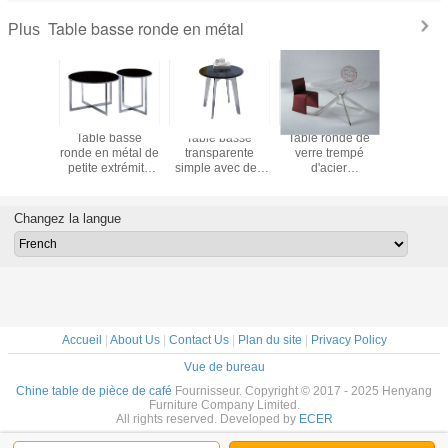
Table basse ronde en métal
Plus
rond en
Table basse
Table basse
Table ronde de
Taille ro
oderne
ronde en métal de
transparente
verre trempé
marbr
noxydable
petite extrémité
simple avec des
d'acier
Customz
 basse en
avec des jambes
jambes en métal,
inoxydable, table
concepteu
 blanc
en métal pour la
petite table basse
ronde de salon
table b
le lait
salle d'exposition
en verre d'espace
clair
RMDESIG
Changez la langue
450 * 480mm
libre d'extrémité
en métal 
2,0
Accueil
|
About Us
|
Contact Us
|
Plan du site
|
Privacy Policy
Vue de bureau
Chine table de pièce de café
Fournisseur. Copyright © 2017 - 2025 Henyang
Furniture Company Limited.
All rights reserved. Developed by
ECER