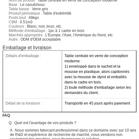
Nom de produit :
Table centrale en verre de conception moderne
Base :
Le caoutchouc
Table basse :
Verre gris
Produit périodique :
Table d'extrémité
Poids brut :
49kgs
CBM :
0.51m3
Couleurs :
Blanc, noir, brun, etc.
Méthode d'emballage :
1pc à 1 cadre en bois
Marchés appropriés :
L'Europe, l'Asie, l'Amérique du Nord, etc.
Autre :
ODM d'OEM acceptable
Emballage et livraison
Détails d'emballage :
Table centrale en verre de conception
moderne :
1) enveloppé dans le sachet et la
mousse en plastique, alors capitonnés
avec la mousse de styrol et emballés
dans le cadre en bois.
2) toute méthode d'emballage selon les
demandes du client.
Détail de la livraison :
Transporté en 45 jours après paiement
FAQ
Q : Quel est l'avantage de vos produits ?
A : Nous sommes fabricant professionnel dans ce domaine avec sur 10 ans
de R&D et expérience de recherche de marché, nous vendons non
seulement des meubles, nous fournissons la solution.