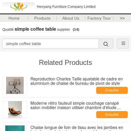
Henyang Furniture Company Limited
Home
Products
About Us
Factory Tour
>>
simple coffee table
Qualité
supplier.
(14)
Related Products
Reproduction Charles Taille ajustable de cadre en
aluminium de chaise de bureau de pivot de style
Enquête
maintenant
Moderne rétro fauteuil simple couchage canapé
salon mobilier maison utiliser chambre d'étude
Grand appartement villa salon décontracté
Enquête
maintenant
Chaise longue de foin de tissu avec les jambes en