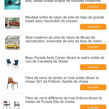
bois, basse chaise longue de meubles modernes
Enquête
maintenant
Meubles tuftés de salon de sofa de tissu de grande
cosse avec l'accoudoir de coussin
Enquête
maintenant
Style moderne de sofa de repos de Muuto de
reproduction, ensemble de sofa de tissu de loisirs de
2 Seat
Enquête
maintenant
Beau Porada Andy Carver dinant le cadre solide de
noix de Canaletta de chaise
Enquête
maintenant
Fibre de verre de jambe en bois solide dinant la
chaise S37 de Poliform Seattle de chaise
Enquête
maintenant
Fibre de verre différente de trois finitions dinant la
chaise de Porada Ella de chaise
Enquête