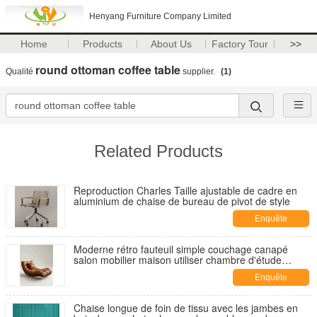
Henyang Furniture Company Limited
Home
Products
About Us
Factory Tour
>>
round ottoman coffee table
Qualité
supplier.
(1)
Related Products
Reproduction Charles Taille ajustable de cadre en
aluminium de chaise de bureau de pivot de style
Enquête
maintenant
Moderne rétro fauteuil simple couchage canapé
salon mobilier maison utiliser chambre d'étude
Grand appartement villa salon décontracté
Enquête
maintenant
Chaise longue de foin de tissu avec les jambes en