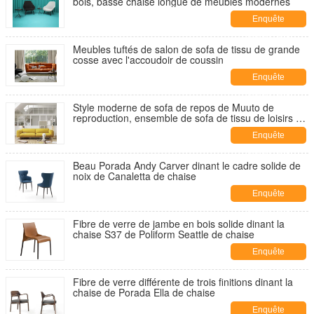
bois, basse chaise longue de meubles modernes
Enquête
maintenant
Meubles tuftés de salon de sofa de tissu de grande
cosse avec l'accoudoir de coussin
Enquête
maintenant
Style moderne de sofa de repos de Muuto de
reproduction, ensemble de sofa de tissu de loisirs de
2 Seat
Enquête
maintenant
Beau Porada Andy Carver dinant le cadre solide de
noix de Canaletta de chaise
Enquête
maintenant
Fibre de verre de jambe en bois solide dinant la
chaise S37 de Poliform Seattle de chaise
Enquête
maintenant
Fibre de verre différente de trois finitions dinant la
chaise de Porada Ella de chaise
Enquête