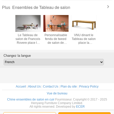
Ensembles de Tableau de salon
Plus
les de
Le Tableau de
Personnalisable
VNU dinant le
Le Table
de salon
salon de Francois
fendu de tweed
Tableau de salon
salon de 
ANNING
Rovere place le
de salon de
place la
de Florenc
pièce de
noir en bois
Tableau en bois
conception simple
le corps 
 ou de
d'écrou de chêne
simple
de GV de matériel
par Blue 
avec le
270 * 100 * 72cm
d'ensembles dans
en bois de cendre
Changez la langue
en bois
la salle à manger
Accueil
|
About Us
|
Contact Us
|
Plan du site
|
Privacy Policy
Vue de bureau
Chine ensembles de salon en cuir
Fournisseur. Copyright © 2017 - 2025
Henyang Furniture Company Limited.
All rights reserved. Developed by
ECER