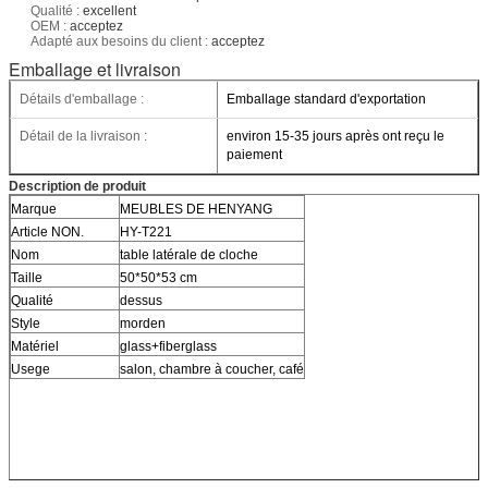
Qualité :
excellent
OEM :
acceptez
Adapté aux besoins du client :
acceptez
Emballage et livraison
Détails d'emballage :
Emballage standard d'exportation
Détail de la livraison :
environ 15-35 jours après ont reçu le
paiement
Description de produit
Marque
MEUBLES DE HENYANG
Article NON.
HY-T221
Nom
table latérale de cloche
Taille
50*50*53 cm
Qualité
dessus
Style
morden
Matériel
glass+fiberglass
Usege
salon, chambre à coucher, café