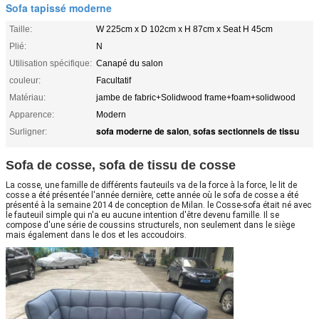
Sofa tapissé moderne
Taille:
W 225cm x D 102cm x H 87cm x Seat H 45cm
Plié:
N
Utilisation spécifique:
Canapé du salon
couleur:
Facultatif
Matériau:
jambe de fabric+Solidwood frame+foam+solidwood
Apparence:
Modern
sofa moderne de salon
sofas sectionnels de tissu
Surligner:
,
Sofa de cosse, sofa de tissu de cosse
La cosse, une famille de différents fauteuils va de la force à la force, le lit de
cosse a été présentée l'année dernière, cette année où le sofa de cosse a été
présenté à la semaine 2014 de conception de Milan. le Cosse-sofa était né avec
le fauteuil simple qui n'a eu aucune intention d'être devenu famille. Il se
compose d'une série de coussins structurels, non seulement dans le siège
mais également dans le dos et les accoudoirs.