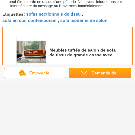
peut-être retardé en raison d'une pénurie. Nous vous informerons par
l'intermédiaire du message ou l'enverrons immédiatement.
sofas sectionnels de tissu
Étiquettes:
,
sofa en cuir contemporain
sofa moderne de salon
,
Meubles tuftés de salon de sofa
de tissu de grande cosse avec
l'accoudoir de coussin
Envoyer le
Demande de
Continuer
message
soumission
Sofa tapissé moderne
Plus
derne de
Sofa tapissé
Grand sofa
Système
Whiskey t
repos de
moderne bas
tapissé moderne
modulaire bas en
moderne 
o de
couvert H 26" de
sculptural pour les
acier d'allocation
de 3 cous