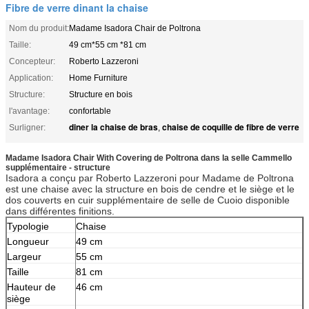
Fibre de verre dinant la chaise
Nom du produit:
Madame Isadora Chair de Poltrona
Taille:
49 cm*55 cm *81 cm
Concepteur:
Roberto Lazzeroni
Application:
Home Furniture
Structure:
Structure en bois
l'avantage:
confortable
diner la chaise de bras
chaise de coquille de fibre de verre
Surligner:
,
Madame Isadora Chair With Covering de Poltrona dans la selle Cammello
supplémentaire - structure
Isadora a conçu par Roberto Lazzeroni pour Madame de Poltrona
est une chaise avec la structure en bois de cendre et le siège et le
dos couverts en cuir supplémentaire de selle de Cuoio disponible
dans différentes finitions.
Typologie
Chaise
Longueur
49 cm
Largeur
55 cm
Taille
81 cm
Hauteur de
46 cm
siège